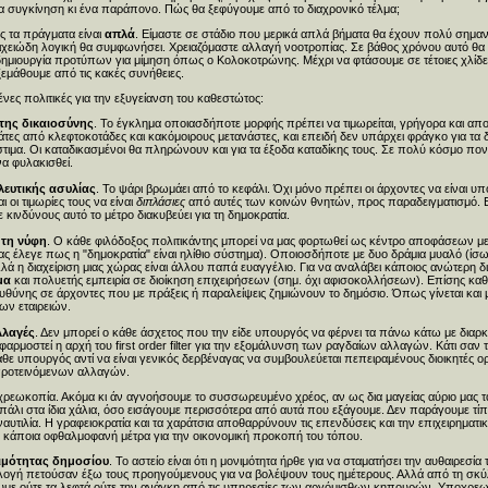
ια συγκίνηση κι ένα παράπονο. Πώς θα ξεφύγουμε από το διαχρονικό τέλμα;
 τα πράγματα είναι
απλά
. Είμαστε σε στάδιο που μερικά απλά βήματα θα έχουν πολύ σημαν
χειώδη λογική θα συμφωνήσει. Χρειαζόμαστε αλλαγή νοοτροπίας. Σε βάθος χρόνου αυτό θα 
δημιουργία προτύπων για μίμηση όπως ο Κολοκοτρώνης. Μέχρι να φτάσουμε σε τέτοιες χλίδες
ξεμάθουμε από τις κακές συνήθειες.
ες πολιτικές για την εξυγείανση του καθεστώτος:
ης δικαιοσύνης
. Το έγκλημα οποιασδήποτε μορφής πρέπει να τιμωρείται, γρήγορα και αποτ
άτες από κλεφτοκοτάδες και κακόμοιρους μετανάστες, και επειδή δεν υπάρχει φράγκο για τα 
τιμα. Οι καταδικασμένοι θα πληρώνουν και για τα έξοδα καταδίκης τους. Σε πολύ κόσμο πον
να φυλακισθεί.
ευτικής ασυλίας
. Το ψάρι βρωμάει από το κεφάλι. Όχι μόνο πρέπει οι άρχοντες να είναι υπ
ι οι τιμωρίες τους να είναι
διπλάσιες
από αυτές των κοινών θνητών, προς παραδειγματισμό. Ε
κινδύνους αυτό το μέτρο διακυβεύει για τη δημοκρατία.
 τη νύφη
. Ο κάθε φιλόδοξος πολιτικάντης μπορεί να μας φορτωθεί ως κέντρο αποφάσεων με
ς έλεγε πως η "δημοκρατία" είναι ηλίθιο σύστημα). Οποιοσδήποτε με δυο δράμια μυαλό (ίσω
λά η διαχείριση μιας χώρας είναι άλλου παπά ευαγγέλιο. Για να αναλάβει κάποιος ανώτερη δι
μα
και πολυετής εμπειρία σε διοίκηση επιχειρήσεων (σημ. όχι αφισοκολλήσεων). Επίσης κ
ευθύνης σε άρχοντες που με πράξεις ή παραλείψεις ζημιώνουν το δημόσιο. Όπως γίνεται και 
ν εταιρειών.
λλαγές
. Δεν μπορεί ο κάθε άσχετος που την είδε υπουργός να φέρνει τα πάνω κάτω με διαρκ
φαρμοστεί η αρχή του first order filter για την εξομάλυνση των ραγδαίων αλλαγών. Κάτι σαν 
θε υπουργός αντί να είναι γενικός δερβέναγας να συμβουλεύεται πεπειραμένους διοικητές ορ
προτεινόμενων αλλαγών.
ρεωκοπία. Ακόμα κι άν αγνοήσουμε το συσσωρευμένο χρέος, αν ως δια μαγείας αύριο μας τα
πάλι στα ίδια χάλια, όσο εισάγουμε περισσότερα από αυτά που εξάγουμε. Δεν παράγουμε τίπ
ναυτιλία. Η γραφειοκρατία και τα χαράτσια αποθαρρύνουν τις επενδύσεις και την επιχειρηματ
 κάποια οφθαλμοφανή μέτρα για την οικονομική προκοπή του τόπου.
ιμότητας δημοσίου
. Το αστείο είναι ότι η μονιμότητα ήρθε για να σταματήσει την αυθαιρε
λογή πετούσαν έξω τους προηγούμενους για να βολέψουν τους ημέτερους. Αλλά από τη σκ
υμε ούτε τα λεφτά ούτε την ανάγκη από τις υπηρεσίες των αργόμισθων κηπουρών. Υποχρεωτ