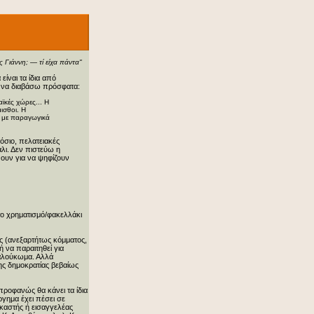
ες Γιάννη; — τί είχα πάντα"
ίναι τα ίδια από
ε να διαβάσω πρόσφατα:
ϊκές χώρες... Η
ισθοι. Η
ς με παραγωγικά
μόσιο, πελατειακές
λι. Δεν πιστεύω η
νουν για να ψηφίζουν
 το χρηματισμό/φακελλάκι
τές (ανεξαρτήτως κόμματος,
 να παραιτηθεί για
παλούκωμα. Αλλά
ης δημοκρατίας βεβαίως
προφανώς θα κάνει τα ίδια
ργημα έχει πέσει σε
ικαστής ή εισαγγελέας