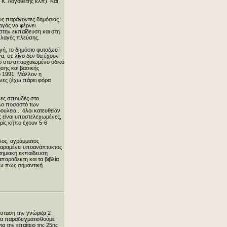
 Κ. Λογοθέτης κλπ). Και
ούς παράγοντες δημόσιας
ργός να φέρνει
στην εκπαίδευση και στη
αλλαγές πλεύσης.
γή, το δημόσιο φυτοζωεί.
α, σε λίγο δεν θα έχουν
έρ στο απαρχαιωμένο οδικό
ησης και βασικής
το 1991. Μάλλον η
ονες (έχω πάρει φόρα
νες σπουδές στο
άλο ποσοστό των
λεια... όλοι κατευθείαν
ς είναι υποστελεχωμένες,
ρίς κήπο έχουν 5-6
αλος, αγράμματος
 παραμένει υποανάπτυκτος
τημιακή εκπαίδευση
παράδεκτη και τα βιβλία
ύω πως σημαντική
άσταση την γνώριζα 2
να παραδειγματισθούμε
α την επαίτειο της 25ης