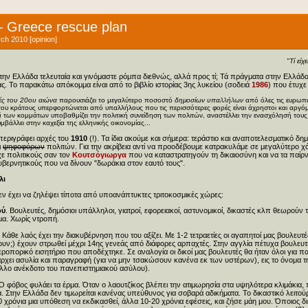
Greece rescue plan
ch 2010 [opinion]
"Τί είχ
την Ελλάδα τελευταία και γινόμαστε ρόμπα διεθνώς, αλλά προς τί; Τά πράγματα στην Ελλάδα ε
ς. Το παρακάτω απόκομμα είναι από το βιβλίο ιστορίας 3ης λυκείου (σοδειά
1986
) που έτυχ
χές του 20ου αιώνα
παρουσιάζει το μεγαλύτερο ποσοστό
δημοσίων υπαλλήλων
από όλες τις ευρωπα
του κράτους υπερφορτώνεται από υπαλλήλους που τις περισσότερες φορές είναι άχρηστοι και αργόμ
ή
των κομμάτων υποβαθμίζει την πολιτική συνείδηση των πολιτών, αναστέλλει την ενασχόλησή του
μβάλλει στην καχεξία της ελληνικής οικονομίας...
εριγράφει αρχές του
1910
(!). Τα ίδια ακούμε και σήμερα: τεράστιο και αναποτελεσματικό δη
ι
ψηφοφόρων
πολιτών. Για την ακρίβεια αντί να προοδέβουμε κατρακυλάμε σε μεγαλύτερο χά
χε πολιτικούς σαν τον
Κουτσόγιωργα
που να καταστρατηγούν τη δικαιοσύνη και να τα παίρ
υβερνητικούς που να δίνουν "δωράκια στον εαυτό τους".
λι
ν έχει να ζηλέψει τίποτα από υποανάπτυκτες τριτοκοσμικές χώρες:
ού
. Βουλευτές, δημόσιοι υπάλληλοι, γιατροί, εφορειακοί, αστυνομικοί, δικαστές κλπ θεωρούν
μα. Χωρίς ντροπή.
. Κάθε λαός έχει την διακυβέρνηση που του αξίζει. Με 1-2 τετραετίες οι αγαπητοί μας βουλευ
υν;) έχουν στρωθεί μέχρι 14ης γενεάς από διάφορες αρπαχτές. Στην αγγλία πέτυχα βουλευτή
ροπορικό εισητήριο που αποδέχτηκε. Σε αναλογία οι δικοί μας βουλευτές θα ήταν όλοι για 
ρχει ασυλία και παραγραφή (για να μην τσακώσουν κανένα εκ των υστέρων), εις το όνομα τ
άλλο ανέκδοτο του πανεπιστημιακού ασύλου).
 Ο φόβος φυλάει τα έρμα. Όταν ο λαουτζίκος βλέπει την ατιμωρησία στα υψηλότερα κλιμάκια, 
. Στην Ελλάδα δεν τιμωρείται κανένας υπεύθυνος για σοβαρά αδικήματα. Το δικαστικό λειτού
0 χρόνια μια υπόθεση να εκδικασθεί, άλλα 10-20 χρόνια εφέσεις, και ζήσε μάη μου. Όποιος δ