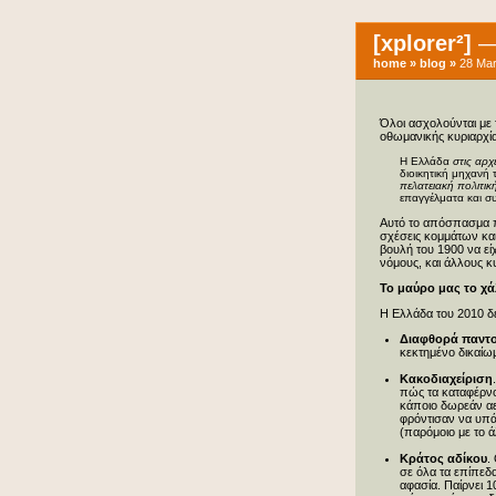
[xplorer²]
— 
home
»
blog
»
28 Mar
Όλοι ασχολούνται με 
οθωμανικής κυριαρχία
Η Ελλάδα
στις αρ
διοικητική μηχανή 
πελατειακή πολιτικ
επαγγέλματα και συ
Αυτό το απόσπασμα π
σχέσεις κομμάτων κα
βουλή του 1900 να εί
νόμους, και άλλους κ
Το μαύρο μας το χά
Η Ελλάδα του 2010 δε
Διαφθορά παντ
κεκτημένο δικαίω
Κακοδιαχείριση
πώς τα καταφέρνο
κάποιο δωρεάν αε
φρόντισαν να υπά
(παρόμοιο με το 
Κράτος αδίκου
.
σε όλα τα επίπεδα
αφασία. Παίρνει 1