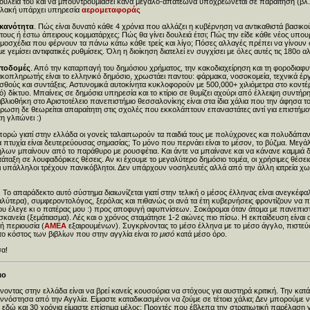
 δουλειά του και να μπουντρουμιάσει κανα μεγαλο-απατεώνα υποχρεώνεται σε παραίτηση (βλ.
υλακή υπάρχει υπηρεσία
αερομεταφοράς
ικανότητα
. Πώς είναι δυνατό κάθε 4 χρόνια που αλλάζει η κυβέρνηση να αντικαθιστά βασικ
τους ή έστω άπειρους κομματάρχες; Πώς θα γίνει δουλειά έτσι; Πώς την είδε κάθε νέος υπου
ομοσχέδια που φέρνουν τα πάνω κάτω κάθε τρείς και λίγο; Πόσες αλλαγές πρέπει να γίνουν 
 γεμίσει αντιφατικές ρυθμίσεις. Όλη η διοίκηση διατελεί εν συγχίσει με όλες αυτές τις 180ο 
υποδομές
. Από την καταρπαγή του δημόσιου χρήματος, την κακοδιαχείρηση και τη φοροδιαφυ
κοπληρωτής είναι το ελληνικό δημόσιο, χρωστάει παντου: φάρμακα, νοσοκομεία, τεχνικά έργ
θούς και συντάξεις. Αστυνομικά αυτοκίνητα κυκλοφορούν με 500,000+ χιλιόμετρα στο κοντ
ό) δίκτυο. Μπαίνεις σε δημόσια υπηρεσία και το κτίριο σε θυμίζει αχούρι από έλλειψη συντήρ
ιβλιοθήκη στο Αριστοτέλειο πανεπιστήμιο θεσσαλονίκης είναι στα ίδια χάλια που την άφησα 
ρωση δε θεωρείται απαραίτητη στις σχολές που εκκολάπτουν επαναστάτες αντί για επιστήμ
η γλιτώνει :)
πορώ γιατί στην ελλάδα οι γονείς ταλαιπωρούν τα παιδιά τους με πολύχρονες και πολυδάπα
α πτυχία είναι δευτερεύουσας σημασίας; Το μόνο που περνάει είναι το μέσον, το βύζμα. Μεγ
ων μπαίνουν από το παράθυρο με ρουσφέτια. Και άντε να μπαίνανε και να κάνανε καμμιά δου
ταξη σε λουφαδόρικες θέσεις. Αν κι έχουμε το μεγαλύτερο δημόσιο τομέα, οι χρήσιμες θέσει
οι υπάλληλοι τρέχουν πανικόβλητοι. Δεν υπάρχουν νοσηλευτές αλλά από την άλλη ιατρεία χω
. Το απαράδεκτο αυτό σύστημα διαιωνίζεται γιατί στην τελική ο μέσος έλληνας είναι ανεγκέφ
αλύτερα), συμφεροντολόγος, ξερόλας και πιθανώς οι ανά τα έτη κυβερνήσεις φροντίζουν να
υ έλεγε κι ο πατέρας μου :) προς αποφυγή αφυπνίσεων. Σοκάρομαι όταν άτομα με πανεπισ
κανεία (ξεμάτιασμα). Λές και ο χρόνος σταμάτησε 1-2 αιώνες πιο πίσω. Η εκπαίδευση είναι α
ρή περιουσία (
ΑΜΕΑ
εξαιρουμένων). Συγκρίνοντας το μέσο έλληνα με το μέσο άγγλο, πιστε
το κόστος των βιβλίων που στην αγγλία είναι
το μισό
κατά μέσο όρο.
σα!
ιο
νοντας στην ελλάδα είναι να βρεί κανείς κουσούρια να στόχους για αυστηρά κριτική. Την κατ
ννόστησα από την Αγγλία. Είμαστε καταδικασμένοι να ζούμε σε τέτοια χάλια; Δεν μπορούμε 
δώ και 30 χρόνια είμαστε επίσημα μέλος; Προχτές που έβλεπα την στρατιωτική παρέλαση γι