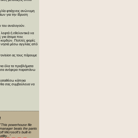
γγλία φτιάχνεις ανώνυμη
ίων για την ίδρυση
υ του αναλογούν.
α λεφτά ή εθελοντικά να
ς για άτομα που
ν κερδών. Πολλές φορές
ια νησιά μέσω αγγλίας από
rovision ας τους πάρουμε
για όλα τα προβλήματα
ά όσα ανέφερα παραπάνω
 καταθέσω κάποια
α θα σας συμβούλευα να
!
"This powerhouse file
manager beats the pants
off Microsoft's built-in
utility..."