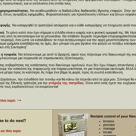
 προσωπικού, και οι υπόλοιποι στα σπίτια τους.
ιχειρηματικότητας
. Να αναθεωρηθούν οι δαιδαλώδεις διαδικασίες ίδρυσης εταιριών. Στην α
πτά, όπως αγοράζεις εφημερίδες. Φοροαπαλλαγές για προσέλκυση ντόπιων και ξένων κεφαλα
αφυγής
. Να καταργηθεί το τραπεζικό απόρρητο και ο κάθε κατεργάρης να πληρώσει αυτά πο
μού
. Το μόνο καλό που έχει σήμερα η ελλάδα είναι ο καιρός και η φυσική ομορφιά της. Με λίγ
κτές από τα αποτσίγαρα και τα μπουκάλια. Να στηθούν δωρεάν σεμινάρια επιχειρηματικότητα
 τουρισμό, έτσι ώστε να καταλάβουν τα περί ανταγωνισμού και την αρχή μεγιστοποίησης τω
τερα χρήματα κατεβάζοντας τις τιμές. Δεν μπορεί να μου βγαίνει πιο φτηνά να πετάξω κανάρ
κο στη Σαντορίνη!
 η τουρκία
. Να τελειώνουμε με αυτό το βραχνά, αφού τους πέρνουμε στο διαγωνισμό της eu
 γλιτώσουμε μια περιουσία σε στρατιωτικούς εξοπλισμούς.
ης σοβαρότητας της κατάστασης που διανύουμε ομολογώ πως δεν έχω έτοιμες απαντήσεις 
ουμε την κατιούσα της παραγωγής και παραγωγικότητας σε μια παγκόσμια οικονομία. Αλλ
ένα μέτρα προς το καλύτερο. Ας πάμε ένα βήμα τη φορά, προς τη σωστή κατεύθυνση.
εξηγήσεων, την ελλαδίτσα την πονάω και θα κάνω ότι περνάει από το χέρι μου. Σύντομα θα
μό της Εθνικής τράπεζας για την
στήριξη της πατρίδας
. Όσοι από εσάς έχετε την ευχέρει
φήστε τους κερδοσκόπους να κουρεύονται!
this topic
Reclaim control of your files
ke to do next?
browse
preview
manage
on this topic
locate
organize