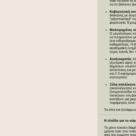
πάει να κάνει τη
να σε βάλουνε φ
Κυβερνητική αν
διοίκησης με άσχε
"ριζοσπαστικά" ν
φορολογία; Έχουμε
Φαλοιρημένες 
Ο μεγαλύτερος κα
να πληρώσουν μισ
(και σιδηροδρομικ
καθαριότητας. Η β
ακαδημαϊκή ενημέ
τώρα, κανείς δεν τ
Αναξιοκρατία
. Α
εξωτερικό αφού τ
δημόσιων υπαλλήλ
απόσπαση και μετά
και 2-3 κακόμοιρ
κηπουρούς!
Ξύλα απελέκητα
(ακαλλιέργητος κ
(τσομπανούδια πο
πιστεύουν στη βασ
κοστίζουν μια μικ
παράμετρος είναι 
Τα είπα και ξελάφρω
Η ελπίδα για το αύρ
Το μόνο εύκολο διαμέ
χρόνια πριν που παλι
από την ευρώπη που ε