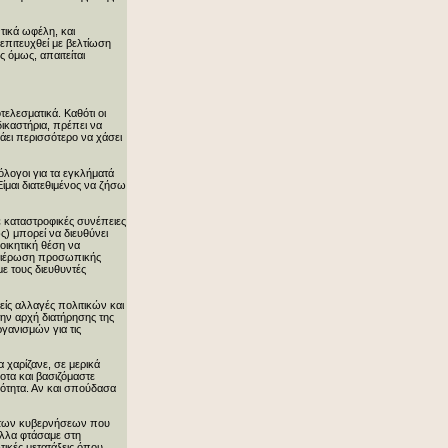
τικά ωφέλη, και
επιτευχθεί με βελτίωση
 όμως, απαιτείται
ελεσματικά. Καθότι οι
δικαστήρια, πρέπει να
άει περισσότερο να χάσει
όλογοι για τα εγκλήματά
ίμαι διατεθιμένος να ζήσω
 καταστροφικές συνέπειες
ς) μπορεί να διευθύνει
οικητική θέση να
αθιέρωση προσωπικής
με τους διευθυντές
είς αλλαγές πολιτικών και
την αρχή διατήρησης της
γανισμών για τις
 χαρίζανε, σε μερικά
οτα και βασιζόμαστε
ικότητα. Αν και σπούδασα
σία των κυβερνήσεων που
ύλλα φτάσαμε στη
ικές μετατάξεις όπου