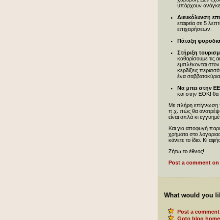
υπάρχουν ανάγκες
Διευκόλυνση επ
εταιρεία σε 5 λε
επιχειρήσεων.
Πάταξη φοροδι
Στήριξη τουρισ
καθαρίσουμε τις α
εμπλέκονται στον
κερδίζεις περισσό
ένα σαββατοκύρια
Να μπει στην ΕΕ
και στην ΕΟΚ! θα
Με πλήρη επίγνωση τ
π.χ. πώς θα ανατρέψ
είναι απλά κι εγγυημ
Και για αποφυγή παρ
χρήματα στο λογαριασ
κάνετε το ίδιο. Κι α
Ζήτω το έθνος!
Post a comment on 
What would you li
Post a comment 
Goto blog home