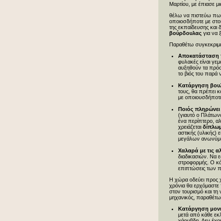
Μαρτίου, με έπιασε μ
θέλω να πιστεύω πως
οποιοσδήποτε με στοι
της εκπαίδευσης και 
βούρδουλας
για να 
Παραθέτω συγκεκριμέν
Αποκατάσταση τ
φυλακές είναι γεμ
αυξηθούν τα πρόσ
το βιός του παρά 
Κατάργηση βουλ
τους, θα πρέπει κα
με οποιουσδήποτε 
Ποιός πληρώνει
(γιαυτό ο Πλάτωνα
ένα περίπτερο, αλ
χρειάζεται
δίπλω
αστικής (υλικής) 
μεγάλων ανωνύμω
Χαλαρά με τις α
διαδικασιών. Να ε
στροφορμής. Ο κά
επιπτώσεις των 
Η χώρα οδεύει προς χ
χρόνια θα ερχόμαστε 
στον τουρισμό και τη 
μηχανικός, παραθέτω
Κατάργηση μον
μετά από κάθε εκ
χάρυβδη. Δεν έχο